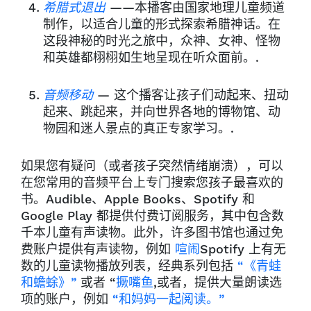
希腊式退出
——本播客由国家地理儿童频道
制作，以适合儿童的形式探索希腊神话。在
这段神秘的时光之旅中，众神、女神、怪物
和英雄都栩栩如生地呈现在听众面前。.
音频移动
— 这个播客让孩子们动起来、扭动
起来、跳起来，并向世界各地的博物馆、动
物园和迷人景点的真正专家学习。.
如果您有疑问（或者孩子突然情绪崩溃），可以
在您常用的音频平台上专门搜索您孩子最喜欢的
书。Audible、Apple Books、Spotify 和
Google Play 都提供付费订阅服务，其中包含数
千本儿童有声读物。此外，许多图书馆也通过免
费账户提供有声读物，例如
喧闹
Spotify 上有无
数的儿童读物播放列表，经典系列包括
“《青蛙
和蟾蜍》”
或者 “
撅嘴鱼
,或者，提供大量朗读选
项的账户，例如
“和妈妈一起阅读。”