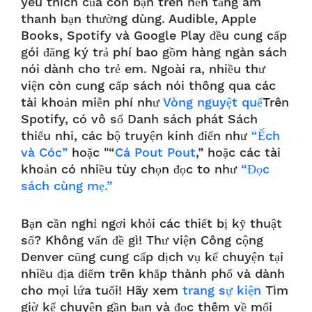
yêu thích của con bạn trên nền tảng âm
thanh bạn thường dùng. Audible, Apple
Books, Spotify và Google Play đều cung cấp
gói đăng ký trả phí bao gồm hàng ngàn sách
nói dành cho trẻ em. Ngoài ra, nhiều thư
viện còn cung cấp sách nói thông qua các
tài khoản miễn phí như
Vòng nguyệt quế
Trên
Spotify, có vô số Danh sách phát Sách
thiếu nhi, các bộ truyện kinh điển như
“Ếch
và Cóc”
hoặc "“
Cá Pout Pout
,” hoặc các tài
khoản có nhiều tùy chọn đọc to như
“Đọc
sách cùng mẹ.”
Bạn cần nghỉ ngơi khỏi các thiết bị kỹ thuật
số? Không vấn đề gì! Thư viện Công cộng
Denver cũng cung cấp dịch vụ kể chuyện tại
nhiều địa điểm trên khắp thành phố và dành
cho mọi lứa tuổi! Hãy xem
trang sự kiện
Tìm
giờ kể chuyện gần bạn và đọc thêm về mối