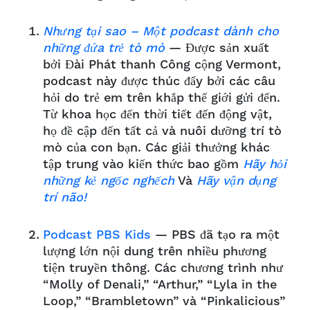
Nhưng tại sao – Một podcast dành cho
những đứa trẻ tò mò
— Được sản xuất
bởi Đài Phát thanh Công cộng Vermont,
podcast này được thúc đẩy bởi các câu
hỏi do trẻ em trên khắp thế giới gửi đến.
Từ khoa học đến thời tiết đến động vật,
họ đề cập đến tất cả và nuôi dưỡng trí tò
mò của con bạn. Các giải thưởng khác
tập trung vào kiến thức bao gồm
Hãy hỏi
những kẻ ngốc nghếch
Và
Hãy vận dụng
trí não!
Podcast PBS Kids
— PBS đã tạo ra một
lượng lớn nội dung trên nhiều phương
tiện truyền thông. Các chương trình như
“Molly of Denali,” “Arthur,” “Lyla in the
Loop,” “Brambletown” và “Pinkalicious”