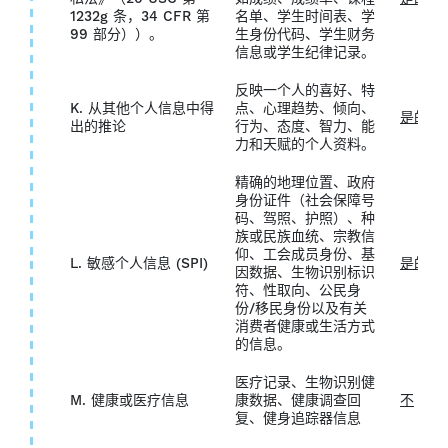
1232g 条，34 CFR 第
名单、学生时间表、学
99 部分））。
生身份代码、学生财务
信息或学生纪律记录。
反映一个人的喜好、特
K. 从其他个人信息中得
点、心理趋势、倾向、
是的
出的推论
行为、态度、智力、能
力和天赋的个人资料。
精确的地理位置、政府
身份证件（社会保障号
码、驾照、护照）、种
族或民族血统、宗教信
仰、工会成员身份、基
L. 敏感个人信息 (SPI)
是的
因数据、生物识别标识
符、性取向、公民身
份/移民身份以及有关
消费者健康或生活方式
的信息。
医疗记录、生物识别健
M. 健康或医疗信息
康数据、健康调查回
不
复、健身追踪器信息