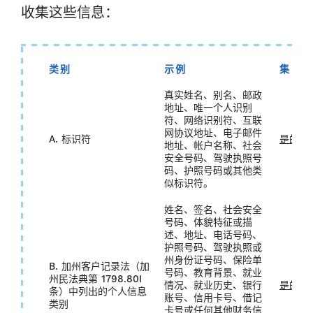
收集这些信息：
类别
示例
集
真实姓名、别名、邮政
地址、唯一个人识别
符、网络识别符、互联
网协议地址、电子邮件
A. 标识符
是的
地址、帐户名称、社会
安全号码、驾驶执照号
码、护照号码或其他类
似标识符。
姓名、签名、社会安全
号码、体貌特征或描
述、地址、电话号码、
护照号码、驾驶执照或
州身份证号码、保险单
B. 加州客户记录法（加
号码、教育背景、就业
州民法典第 1798.80I
情况、就业历史、银行
是的
条）中列出的个人信息
账号、信用卡号、借记
类别
卡号或任何其他财务信