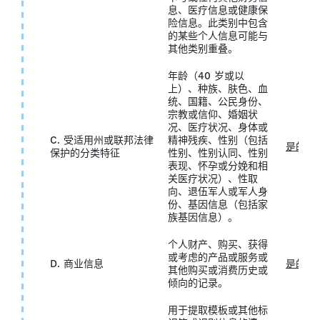
息、医疗信息或健康保
险信息。此类别中包含
的某些个人信息可能与
其他类别重叠。
年龄（40 岁或以
上）、种族、肤色、血
统、国籍、公民身份、
宗教或信仰、婚姻状
况、医疗状况、身体或
C. 受适用州或联邦法律
精神残疾、性别（包括
是的
保护的分类特征
性别、性别认同、性别
表现、怀孕或分娩和相
关医疗状况）、性取
向、退伍军人或军人身
份、基因信息（包括家
族基因信息）。
个人财产、购买、获得
或考虑的产品或服务或
D. 商业信息
是的
其他购买或消费历史或
倾向的记录。
用于提取模板或其他标