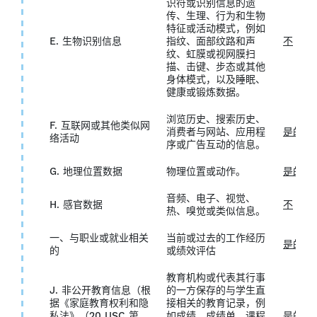
识符或识别信息的遗
传、生理、行为和生物
特征或活动模式，例如
E. 生物识别信息
指纹、面部纹路和声
不
纹、虹膜或视网膜扫
描、击键、步态或其他
身体模式，以及睡眠、
健康或锻炼数据。
浏览历史、搜索历史、
F. 互联网或其他类似网
消费者与网站、应用程
是的
络活动
序或广告互动的信息。
G. 地理位置数据
物理位置或动作。
是的
音频、电子、视觉、
H. 感官数据
不
热、嗅觉或类似信息。
一、与职业或就业相关
当前或过去的工作经历
是的
的
或绩效评估
教育机构或代表其行事
J. 非公开教育信息（根
的一方保存的与学生直
据《家庭教育权利和隐
接相关的教育记录，例
私法》（20 USC 第
如成绩、成绩单、课程
是的