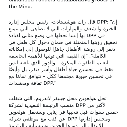
the Mind.
قال زاك هوشستادت، رئيس مجلس إدارة DPP: "إن
الخبرة والشغف والمهارات التي لا تضاهى التي تتمتع
بها إلسا تجعلها في وضع مثالي لقيادة DPP في
تحقيق رؤيتها المتمثلة في ضمان دخول كل طفل في
دنفر إلى روضة الأطفال جاهزًا للوصول إلى إمكاناته
الكاملة". "إن القيمة التي توليها للأهمية الحاسمة
لتعليم الطفولة المبكرة - والدور الذي يلعبه ليس
فقط في تحسين حياة أطفال وأسر دنفر، بل وأيضًا
في تحسين حيوية مجتمعنا ككل - تتوافق تمامًا مع
ثقافة ومعتقدات DPP."
تحل هولغوين محل جينيفر لاندروم، التي شغلت
منصب الرئيسة التنفيذية لشركة DPP لأكثر من
خمس سنوات قبل تنحيها في يناير. وستعمل هولغوين
عن كثب مع موظفي شركة DPP ومجلس إدارتها
للانتقال إلى دورها الجديد. وستستأنف الرئيسة