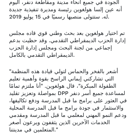
الجودة في جميع أنحاء مدينة ومقاطعة دنفر، اليوم
أنه عين إلسا هولغوين رئيسة ومديرة تنفيذية جديدة
له. ستتولى منصبها رسميًا في 15 يوليو 2019.
تم اختيار هولغوين بعد بحث وطني قوي قاده مجلس
إدارة الحزب الديمقراطي التقدمي. وقد حظيت بدعم
إجماعي من لجنة البحث ومجلس إدارة الحزب
الديمقراطي التقدمي بالكامل.
"أشعر بالفخر والحماس لتولي قيادة هذه المنظمة
التي تشاركني إيماني الراسخ بقوة وأهمية تعليم
الطفولة المبكرة"، قال هولغوين. "أنا ملتزم تمامًا
بمواصلة وتعزيز تقليد DPP لمساعدة جميع أسر دنفر
في العثور على برامج ما قبل المدرسة ودفع تكاليفها،
والاستثمار في جودة برامج ما قبل المدرسة المحلية
ودعم النمو المهني لمعلمي ما قبل المدرسة ومقدمي
الخدمات الآخرين الذين يثقفون ويرعون أصغر
المتعلمين في مدينتنا."