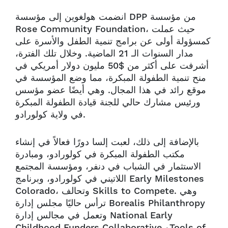
انضمت هولغوين إلى مؤسسة DPP من مؤسسة
Rose Community Foundation، حيث عملت
كمسؤولة أولى عن برامج تنمية الطفل والأسرة على
مدار السنوات الـ 21 الماضية. وخلال تلك الفترة،
أشرفت على أكثر من $50 مليون دولار أمريكي في
منح تنمية الطفولة المبكرة، مما وضع المؤسسة في
موقع رائد في هذا المجال. وهي أيضًا عضو مؤسس
ورئيس مشارك حالي للجنة قيادة الطفولة المبكرة
في ولاية كولورادو.
بالإضافة إلى ذلك، لعبت إلسا دورًا فعالاً في إنشاء
مكتب الطفولة المبكرة في كولورادو، ومبادرة
الاستثمار في الشباب في دنفر، ومؤسسة المجتمع
اللاتيني في كولورادو، وبرنامج Early Milestones
Colorado، وتحالف Skills to Compete. وهي
ترأس حاليًا مجلس إدارة Borealis Philanthropy
وتعمل في مجالس إدارة National Early
Childhood Funders Collaborative وTools of