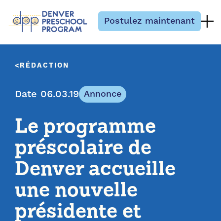
Passer au contenu
Postulez maintenant
RÉDACTION
Date 06.03.19
Annonce
Le programme
préscolaire de
Denver accueille
une nouvelle
présidente et