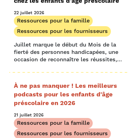
chez les enfants d'âge préscolaire
22 juillet 2026
Ressources pour la famille
Ressources pour les fournisseurs
Juillet marque le début du Mois de la
fierté des personnes handicapées, une
occasion de reconnaître les réussites,
les expériences et les obstacles
uniques auxquels les personnes
handicapées sont confrontées. C'est
À ne pas manquer ! Les meilleurs
aussi l'occasion de célébrer et
podcasts pour les enfants d'âge
d'accepter…
préscolaire en 2026
21 juillet 2026
Ressources pour la famille
Ressources pour les fournisseurs