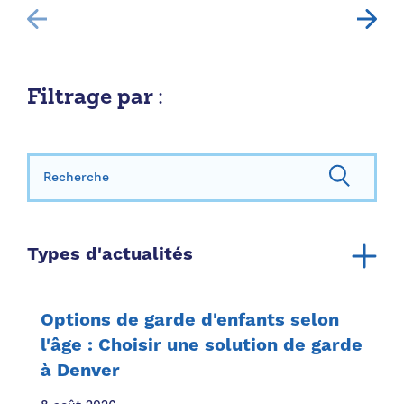
Filtrage par :
Rechercher:
Types d'actualités
Annonce
Rapport annuel
Options de garde d'enfants selon
Ressources communautaires
l'âge : Choisir une solution de garde
à Denver
Ressources pour la famille
Histoires de famille