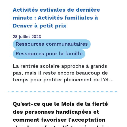
Haynes-Gary Childcare Task...
Activités estivales de dernière
minute : Activités familiales à
Denver à petit prix
28 juillet 2026
Ressources communautaires
Ressources pour la famille
La rentrée scolaire approche à grands
pas, mais il reste encore beaucoup de
temps pour profiter pleinement de l'été
grâce aux activités familiales proposées
à Denver. Le mois d'août regorge
d'opportunités pour les familles de
Qu'est-ce que le Mois de la fierté
Denver….
des personnes handicapées et
comment favoriser l'acceptation