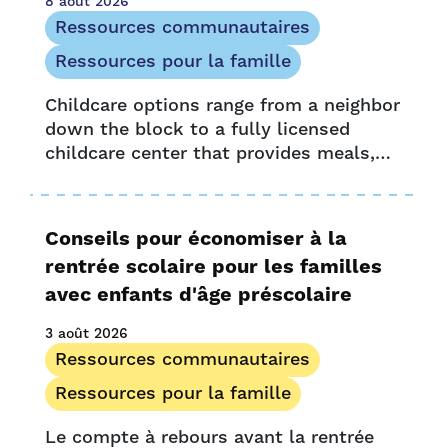
8 août 2026
Mention dans les médias
Ressources communautaires
Bulletin
Ressources pour la famille
Opportunité et accès
Childcare options range from a neighbor
Communiqué de presse
down the block to a fully licensed
Ressources pour les fournisseurs
childcare center that provides meals,
Histoires de fournisseurs
enrichment activities, preschool
Recherche
curriculum and extended-day care.
UPK Colorado
Choosing what’s best for your...
Conseils pour économiser à la
rentrée scolaire pour les familles
avec enfants d'âge préscolaire
3 août 2026
Ressources communautaires
Ressources pour la famille
Le compte à rebours avant la rentrée