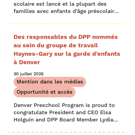
scolaire est lancé et la plupart des
familles avec enfants d'âge préscolaire
pourraient profiter des promotions sur
les fournitures scolaires. Qui dit rentrée
dit nouvelle liste d'articles pour….
Des responsables du DPP nommés
au sein du groupe de travail
Haynes-Gary sur la garde d'enfants
à Denver
30 juillet 2026
Mention dans les médias
Opportunité et accès
Denver Preschool Program is proud to
congratulate President and CEO Elsa
Holguin and DPP Board Member Lydia
Prado on their appointments to Mayor
Mike Johnston’s newly established