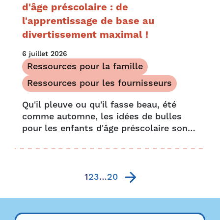
d'âge préscolaire : de
l'apprentissage de base au
divertissement maximal !
6 juillet 2026
Ressources pour la famille
Ressources pour les fournisseurs
Qu'il pleuve ou qu'il fasse beau, été
comme automne, les idées de bulles
pour les enfants d'âge préscolaire sont
toujours les bienvenues, offrant des
heures de divertissement et
d'apprentissage. Pour les petits comme
pour les adultes, les bulles sont une
1
2
3
…
20
source de joie immense….