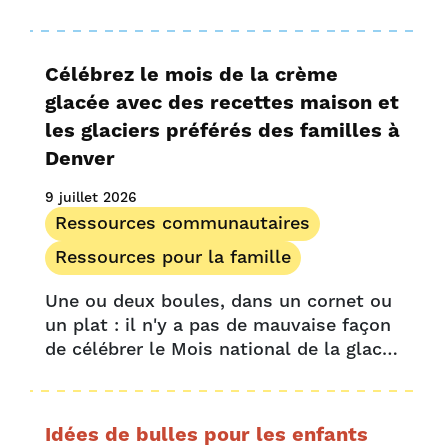
l'instant d'après. En découvrant leur
indépendance, ils testent souvent les
limites et les repoussent….
Célébrez le mois de la crème
glacée avec des recettes maison et
les glaciers préférés des familles à
Denver
9 juillet 2026
Ressources communautaires
Ressources pour la famille
Une ou deux boules, dans un cornet ou
un plat : il n'y a pas de mauvaise façon
de célébrer le Mois national de la glace !
Cette joyeuse célébration d'un mois a
débuté en 1984, lorsque le président…
Idées de bulles pour les enfants