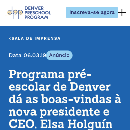
Pular para o conteúdo
Inscreva-se agora
SALA DE IMPRENSA
Data 06.03.19
Anúncio
Programa pré-
escolar de Denver
dá as boas-vindas à
nova presidente e
CEO, Elsa Holguín