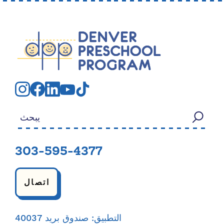
بحث عن:
303-595-4377
اتصال
التطبيق: صندوق بريد 40037