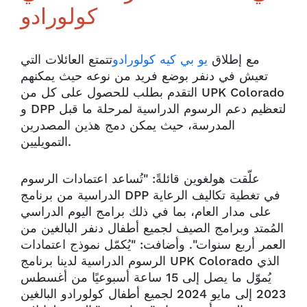
كولورادو
مع إطلاق
يو بي كيه كولورادو
تتمتع العائلات التي
تعيش في دنفر بوضع فريد من نوعه حيث يمكنهم
التقدم بطلب للحصول على كل من UPK Colorado
و DPP لتعظيم دعم الرسوم الدراسية لمرحلة ما قبل
المدرسة، حيث يمكن دمج هذين المصدرين
التمويليين.
علّقت هولغوين قائلةً: "تُساعد اعتمادات الرسوم
الدراسية من برنامج DPP في تغطية تكاليف الرعاية
على مدار العام، بما في ذلك برامج اليوم الدراسي
المُمتد وبرامج الصيف لجميع أطفال دنفر البالغين من
العمر أربع سنوات". وأضافت: "يُكمّل نموذج اعتمادات
الرسوم الدراسية لدينا برنامج UPK Colorado الذي
يُموّل ما يصل إلى 15 ساعة أسبوعيًا من أغسطس
2023 إلى مايو 2024 لجميع أطفال كولورادو البالغين