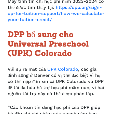
Máy tính tín chỉ học phí năm 2023-2024 có
thể được tìm thấy tại:
https://dpp.org/sign-
up-for-tuition-support/how-we-calculate-
your-tuition-credit/
DPP bổ sung cho
Universal Preschool
(UPK) Colorado
Với sự ra mắt của
UPK Colorado
, các gia
đình sống ở Denver có vị thế đặc biệt vì họ
có thể nộp đơn xin cả UPK Colorado và DPP
để tối đa hóa hỗ trợ học phí mầm non, vì hai
nguồn tài trợ này có thể được phân lớp.
“Các khoản tín dụng học phí của DPP giúp
bù đắp chi phí chăm sóc quanh năm bao