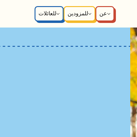
عن
للمزودين
للعائلات