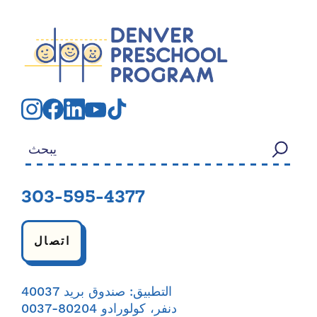
بحث عن:
303-595-4377
اتصال
التطبيق: صندوق بريد 40037
دنفر، كولورادو 80204-0037