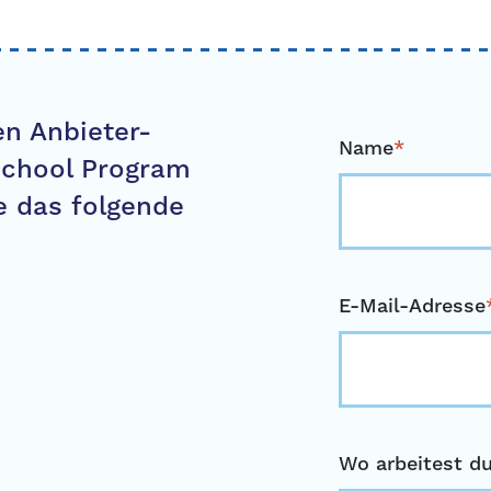
n Anbieter-
Name
*
school Program
e das folgende
E-Mail-Adresse
Wo arbeitest d