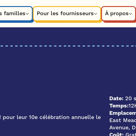
s familles
Pour les fournisseurs
À propos
Date:
20 s
Temps:
12
Emplacem
! pour leur 10e célébration annuelle le
East Mead
Avenue, D
Coût:
Grat