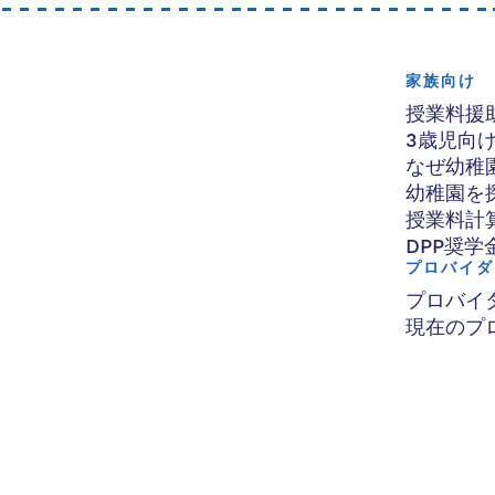
家族向け
授業料援
3歳児向
なぜ幼稚
幼稚園を
授業料計
DPP奨学
プロバイダ
プロバイ
現在のプ