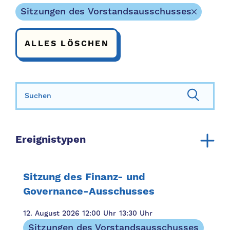
Sitzungen des Vorstandsausschusses
ALLES LÖSCHEN
Suchen nach:
Ereignistypen
Sitzungen des Vorstandsausschusses
Vorstandssitzung
Sitzung des Finanz- und
Für Familien
Governance-Ausschusses
12. August 2026
12:00 Uhr
13:30 Uhr
Sitzungen des Vorstandsausschusses