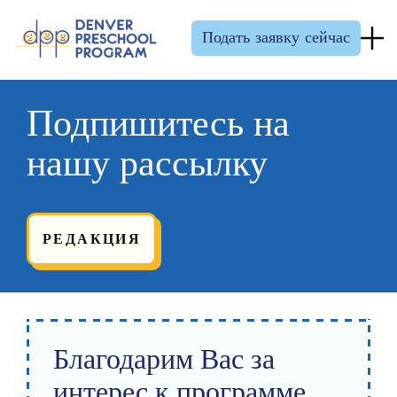
Перейти к содержанию
Подать заявку сейчас
Подпишитесь на
нашу рассылку
РЕДАКЦИЯ
Благодарим Вас за
интерес к программе