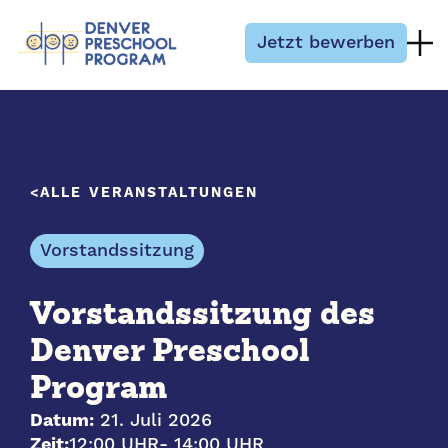
Zum Inhalt springen
Jetzt bewerben
ALLE VERANSTALTUNGEN
Vorstandssitzung
Vorstandssitzung des
Denver Preschool
Program
Datum:
21. Juli 2026
Zeit:
12:00 UHR
- 14:00 UHR