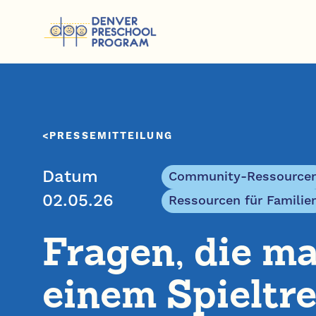
Zum Inhalt springen
PRESSEMITTEILUNG
Datum
Community-Ressource
02.05.26
Ressourcen für Familie
Fragen, die m
einem Spieltre