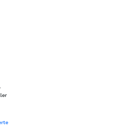
r
ler
erte