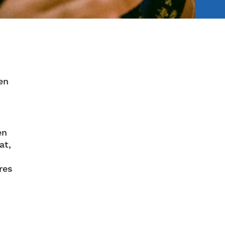
en
en
at,
res