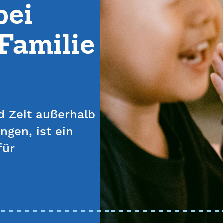
bei
Familie
d Zeit außerhalb
ngen, ist ein
für