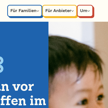
Für Familien
Für Anbieter
Um
n
n
an vor
ffen im