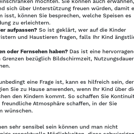
 einschränken möchten. Sie können auch erwähnen
d sich über Unterstützung freuen würden, damit 
am isst, können Sie besprechen, welche Speisen es
ung zu erleichtern.
der aufpassen?
So ist geklärt, wer auf die Kinder
tern und Haustieren fragen, falls Ihr Kind ängstli
men oder Fernsehen haben?
Das ist eine hervorrage
en Grenzen bezüglich Bildschirmzeit, Nutzungsdauer
nnen.
bedingt eine Frage ist, kann es hilfreich sein, der
gien Sie zu Hause anwenden, wenn Ihr Kind über di
chen den Kindern kommt. So schaffen Sie Kontinui
freundliche Atmosphäre schaffen, in der Sie
ihm wünschen.
en sehr sensibel sein können und man nicht