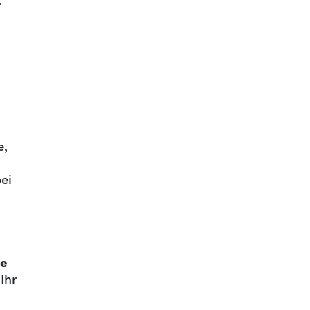
r
e,
ei
se
Ihr