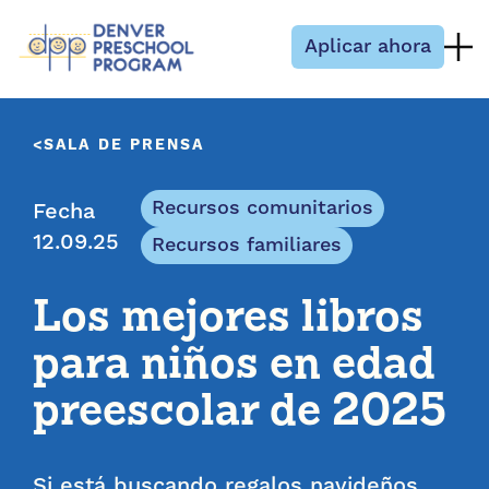
Saltar al contenido
Aplicar ahora
SALA DE PRENSA
Recursos comunitarios
Fecha
12.09.25
Recursos familiares
Los mejores libros
para niños en edad
preescolar de 2025
Si está buscando regalos navideños