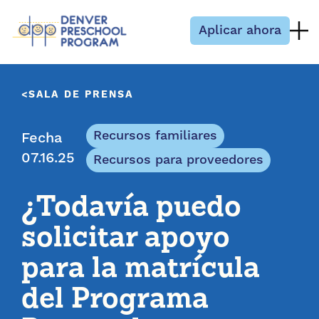
Saltar al contenido
Aplicar ahora
SALA DE PRENSA
Recursos familiares
Fecha
07.16.25
Recursos para proveedores
¿Todavía puedo
solicitar apoyo
para la matrícula
del Programa