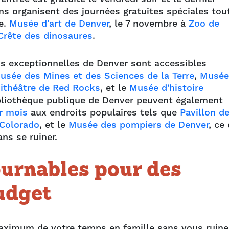
ns organisent des journées gratuites spéciales tou
e.
Musée d'art de Denver
, le 7 novembre à
Zoo de
Crête des dinosaures
.
s exceptionnelles de Denver sont accessibles
usée des Mines et des Sciences de la Terre
,
Musée
ithéâtre de Red Rocks
, et le
Musée d'histoire
ibliothèque publique de Denver peuvent également
ar mois
aux endroits populaires tels que
Pavillon d
 Colorado
, et le
Musée des pompiers de Denver
, ce 
ns se ruiner.
urnables pour des
udget
aximum de votre temps en famille sans vous ruine