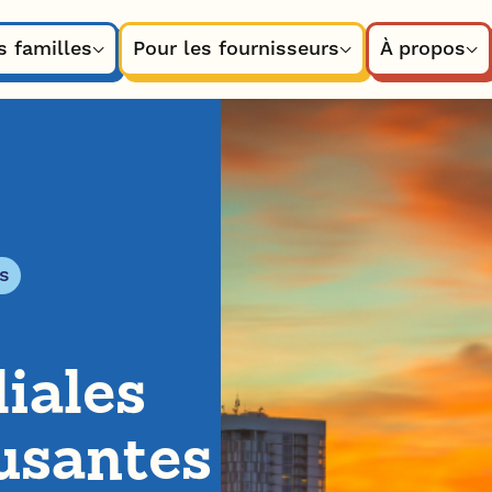
s familles
Pour les fournisseurs
À propos
s
liales
usantes