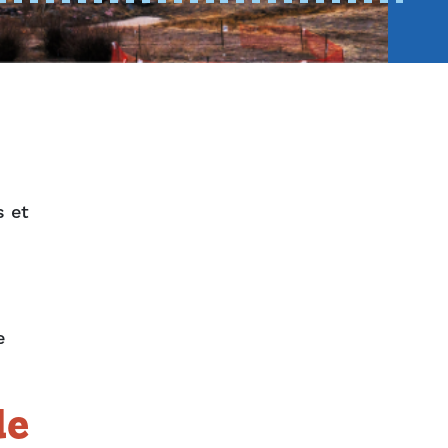
s et
e
de