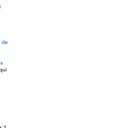
t
 de
es
qui
r ?