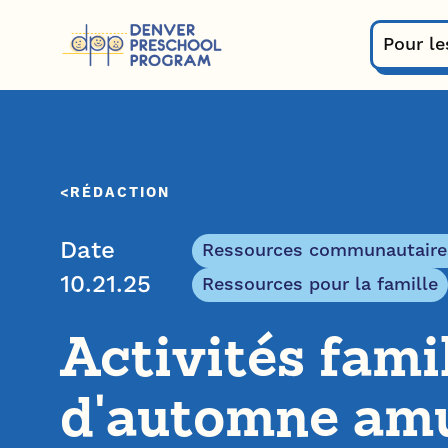
Passer au contenu
Pour le
RÉDACTION
Date
Ressources communautaire
10.21.25
Ressources pour la famille
Activités fami
d'automne am