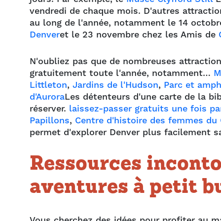
vendredi de chaque mois. D'autres attractio
au long de l'année, notamment le 14 octobr
Denver
et le 23 novembre chez les Amis de
N'oubliez pas que de nombreuses attraction
gratuitement toute l'année, notamment…
M
Littleton
,
Jardins de l'Hudson
,
Parc et amph
d'Aurora
Les détenteurs d'une carte de la b
réserver.
laissez-passer gratuits une fois p
Papillons
,
Centre d'histoire des femmes du
permet d'explorer Denver plus facilement sa
Ressources inconto
aventures à petit b
Vous cherchez des idées pour profiter au m