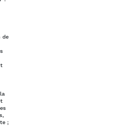
s de
ts
nt
la
et
res
s,
te ;