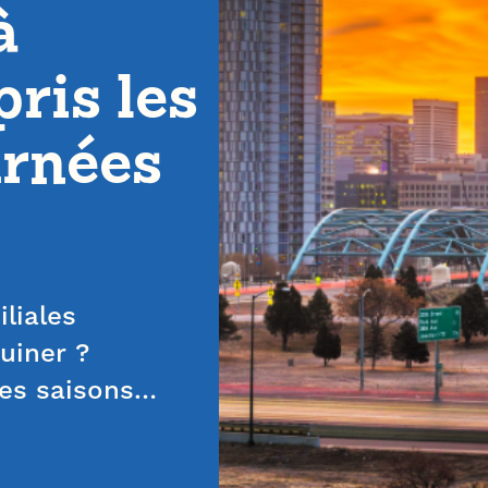
à
ris les
urnées
liales
uiner ?
res saisons…