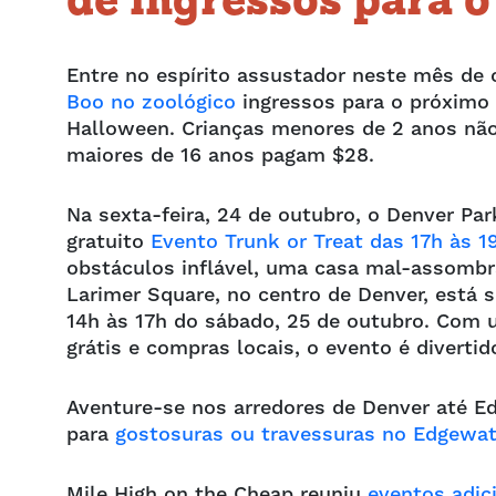
de ingressos para o
Entre no espírito assustador neste mês de 
Boo no zoológico
ingressos para o próximo
Halloween. Crianças menores de 2 anos não
maiores de 16 anos pagam $28.
Na sexta-feira, 24 de outubro, o Denver Pa
gratuito
Evento Trunk or Treat das 17h às 1
obstáculos inflável, uma casa mal-assombra
Larimer Square, no centro de Denver, está
14h às 17h do sábado, 25 de outubro. Com 
grátis e compras locais, o evento é diverti
Aventure-se nos arredores de Denver até E
para
gostosuras ou travessuras no Edgewa
Mile High on the Cheap reuniu
eventos adic