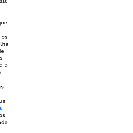
ais
que
 os
lha
de
o
o o
e
is
ue
a
dos
ade