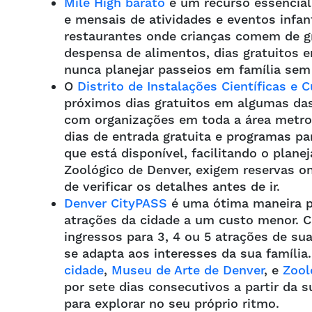
Mile High barato
é um recurso essencial 
e mensais de atividades e eventos infan
restaurantes onde crianças comem de g
despensa de alimentos, dias gratuitos 
nunca planejar passeios em família sem
O
Distrito de Instalações Científicas e 
próximos dias gratuitos em algumas das
com organizações em toda a área metro
dias de entrada gratuita e programas pa
que está disponível, facilitando o pla
Zoológico de Denver, exigem reservas onl
de verificar os detalhes antes de ir.
Denver CityPASS
é uma ótima maneira pa
atrações da cidade a um custo menor. 
ingressos para 3, 4 ou 5 atrações de su
se adapta aos interesses da sua famíli
cidade
,
Museu de Arte de Denver
, e
Zool
por sete dias consecutivos a partir da s
para explorar no seu próprio ritmo.