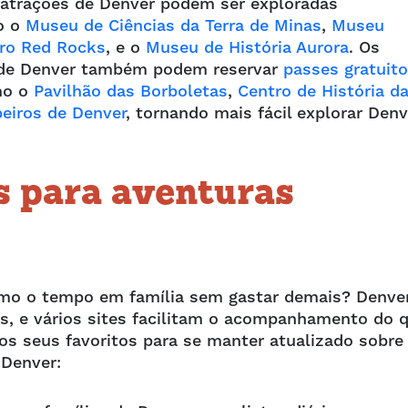
 atrações de Denver podem ser exploradas
do o
Museu de Ciências da Terra de Minas
,
Museu
tro Red Rocks
, e o
Museu de História Aurora
. Os
a de Denver também podem reservar
passes gratuit
mo o
Pavilhão das Borboletas
,
Centro de História d
iros de Denver
, tornando mais fácil explorar Denv
s para aventuras
imo o tempo em família sem gastar demais? Denve
is, e vários sites facilitam o acompanhamento do 
aos seus favoritos para se manter atualizado sobre
 Denver: