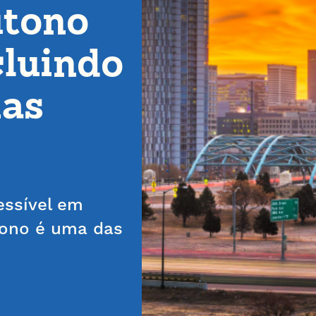
utono
cluindo
ias
essível em
tono é uma das