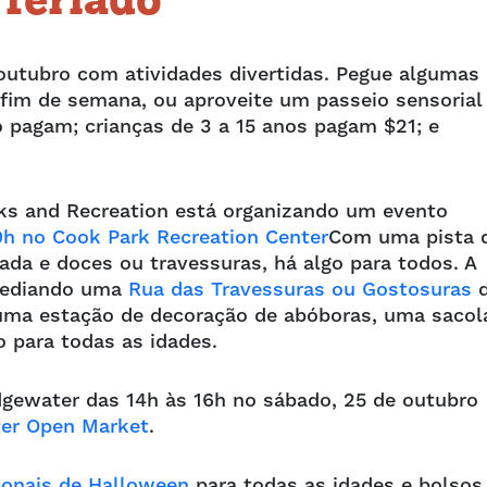
 feriado
outubro com atividades divertidas. Pegue algumas
 fim de semana, ou aproveite um passeio sensorial
 pagam; crianças de 3 a 15 anos pagam $21; e
rks and Recreation está organizando um evento
9h no Cook Park Recreation Center
Com uma pista 
da e doces ou travessuras, há algo para todos. A
 sediando uma
Rua das Travessuras ou Gostosuras
d
uma estação de decoração de abóboras, uma sacol
do para todas as idades.
dgewater das 14h às 16h no sábado, 25 de outubro
ter Open Market
.
ionais de Halloween
para todas as idades e bolsos