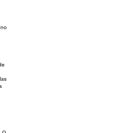
 no
de
as
a
. O