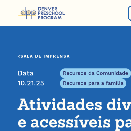
Pular para o conteúdo
SALA DE IMPRENSA
Data
Recursos da Comunidade
10.21.25
Recursos para a família
Atividades div
e acessíveis p