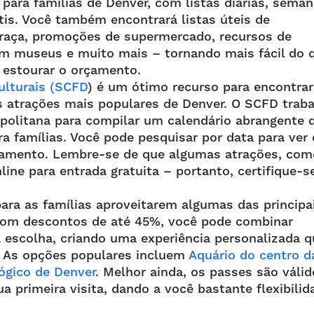
para famílias de Denver, com listas diárias, seman
tis. Você também encontrará listas úteis de
raça, promoções de supermercado, recursos de
em museus e muito mais – tornando mais fácil do 
 estourar o orçamento.
Culturais (SCFD
) é um ótimo recurso para encontrar
 atrações mais populares de Denver. O SCFD traba
politana para compilar um calendário abrangente 
ra famílias. Você pode pesquisar por data para ver 
nejamento. Lembre-se de que algumas atrações, com
ine para entrada gratuita – portanto, certifique-s
ra as famílias aproveitarem algumas das principa
Com descontos de até 45%, você pode combinar
a escolha, criando uma experiência personalizada q
a. As opções populares incluem
Aquário do centro d
ógico de Denver
. Melhor ainda, os passes são váli
ua primeira visita, dando a você bastante flexibilid