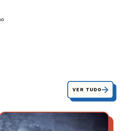
mo
VER TUDO