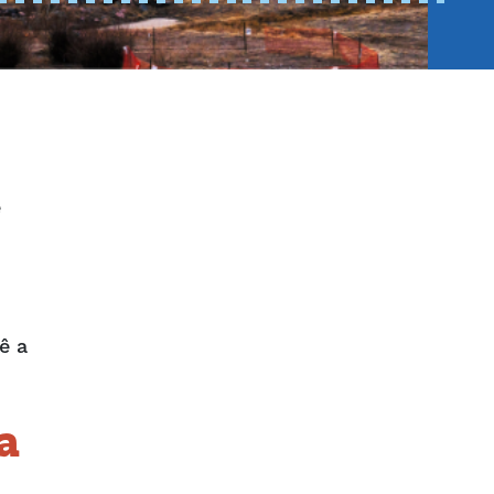
e
s
ê a
a