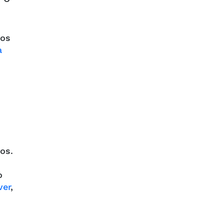
sos
a
os.
o
ver
,