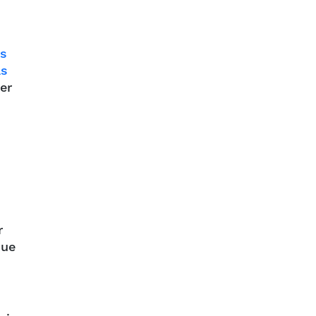
os
as
er
r
que