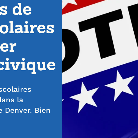
s de
olaires
er
civique
scolaires
dans la
e Denver. Bien