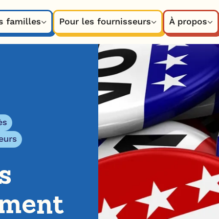
s familles
Pour les fournisseurs
À propos
ès
eurs
s
mment