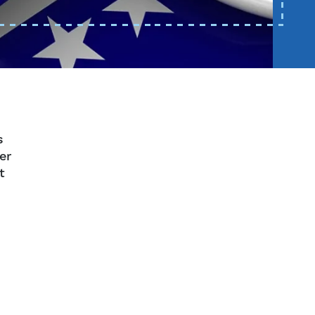
s
er
t