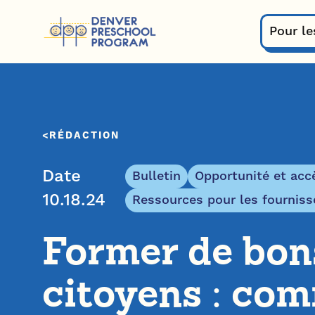
Passer au contenu
Pour le
RÉDACTION
Date
Bulletin
Opportunité et acc
10.18.24
Ressources pour les fourniss
Former de bon
citoyens : co