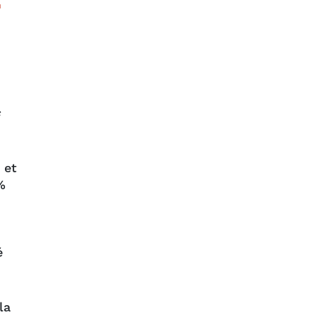
R
s
 et
%
é
la