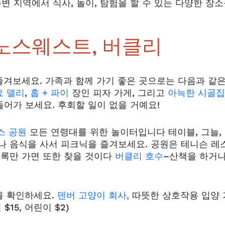
주변 지역에서 식사, 놀이, 탐험을 할 수 있는 다양한 장
 노스웨스트, 버클리
겨보세요. 가족과 함께 가기 좋은 곳으로는 다음과 같은
요 델리
,
홉 + 파이
장인 피자 가게, 그리고
아늑한
시골집
어가 보세요. 후회할 일이 없을 거예요!
스 공원
모든 연령대를 위한 놀이터입니다
테이블, 그늘,
거나 음식을 사서 피크닉을 즐겨보세요.
공원은 테니슨 레
블록만 가면
또한 찾을 것이다
버클리 호수
–산책을 하거나
을 확인하세요.
덴버 고양이 회사,
따뜻한 상호작용
입양 
15, 어린이 $2)