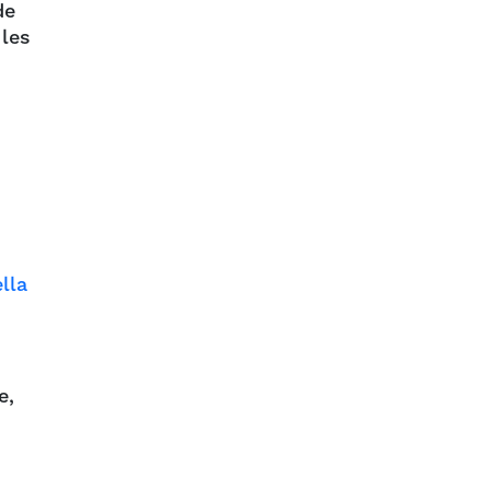
de
 les
lla
e,