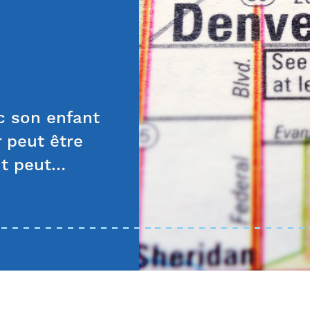
ec son enfant
 peut être
tit peut…