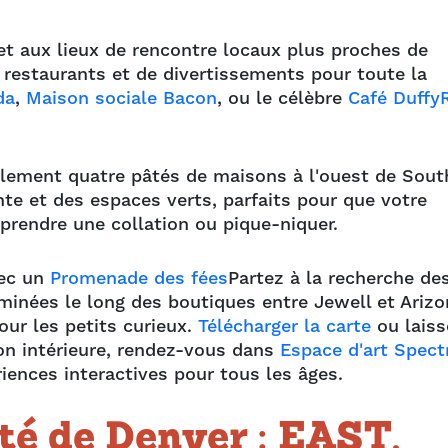
et aux lieux de rencontre locaux plus proches de
e restaurants et de divertissements pour toute la
da
,
Maison sociale Bacon
, ou le célèbre
Café DuffyR
lement quatre pâtés de maisons à l'ouest de Sout
ante et des espaces verts, parfaits pour que votre
 prendre une collation ou pique-niquer.
vec un
Promenade des fées
Partez à la recherche de
minées le long des boutiques entre Jewell et Arizo
our les petits curieux.
Télécharger la carte
ou lais
on intérieure, rendez-vous dans
Espace d'art Spect
riences interactives pour tous les âges.
té de Denver : EAST,