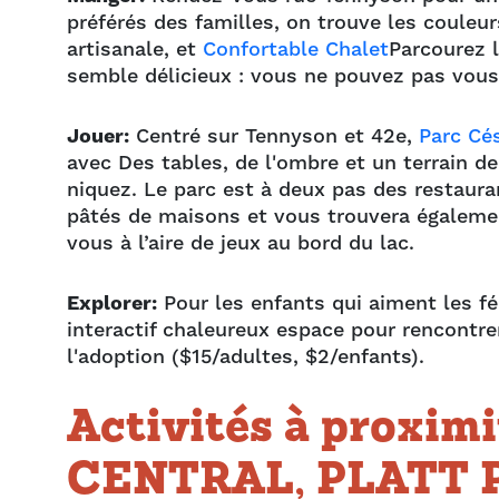
préférés des familles, on trouve
les couleu
artisanale, et
Confortable
Chalet
Parcourez l
semble délicieux : vous ne pouvez pas vous
Jouer:
Centré sur Tennyson et 42e,
Parc Cé
avec
Des tables, de l'ombre et un terrain d
niquez.
Le parc est à deux pas des restaura
pâtés de maisons et vous
trouvera égalem
vous à l’aire de jeux au bord du lac.
Explorer:
Pour les enfants qui aiment les fé
interactif chaleureux
espace pour rencontre
l'adoption ($15/adultes, $2/enfants).
Activités à proxim
CENTRAL, PLATT 