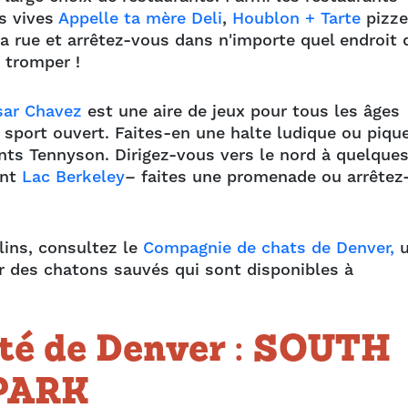
rs vives
Appelle ta mère Deli
,
Houblon + Tarte
pizze
a rue et arrêtez-vous dans n'importe quel endroit 
 tromper !
sar Chavez
est une aire de jeux pour tous les âges
e sport ouvert. Faites-en une halte ludique ou piqu
nts Tennyson. Dirigez-vous vers le nord à quelque
ent
Lac Berkeley
– faites une promenade ou arrêtez
lins, consultez le
Compagnie de chats de Denver,
u
r des chatons sauvés qui sont disponibles à
ité de Denver : SOUTH
PARK