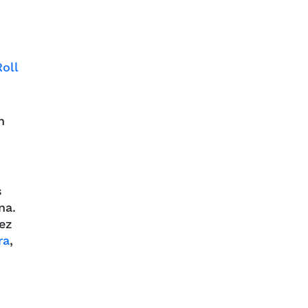
oll
h
s
na.
sez
ra
,