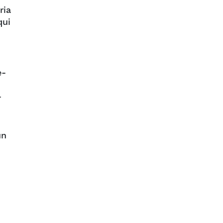
ria
qui
e-
s
-
n