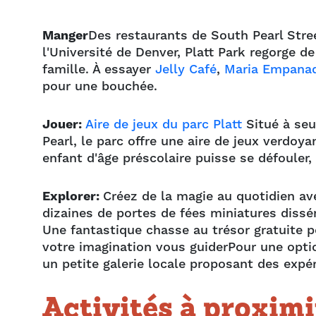
Manger
Des restaurants de South Pearl Stre
l'Université de Denver, Platt Park regorge d
famille. À essayer
Jelly Café
,
Maria Empana
pour une bouchée.
Jouer:
Aire de jeux du parc Platt
Situé à seu
Pearl, le parc offre une aire de jeux verdoy
enfant d'âge préscolaire puisse se défouler,
Explorer:
Créez de la magie au quotidien a
dizaines de portes de fées miniatures dissé
Une fantastique chasse au trésor gratuite p
votre imagination vous guider
Pour une opti
un
petite galerie locale proposant des expé
Activités à proximi