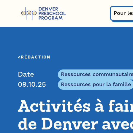
Passer au contenu
Pour le
RÉDACTION
Date
Ressources communautair
09.10.25
Ressources pour la famille
Activités à fai
de Denver ave