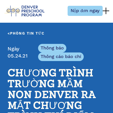
Bỏ qua nội dung
Nộp đơn ngay
PHÒNG TIN TỨC
Thông báo
Ngày
05.24.21
Thông cáo báo chí
CHƯƠNG TRÌNH
TRƯỜNG MẦM
NON DENVER RA
MẮT CHƯƠNG