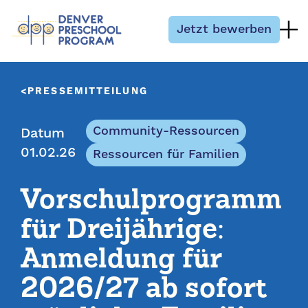
Zum Inhalt springen
Jetzt bewerben
PRESSEMITTEILUNG
Community-Ressourcen
Datum
01.02.26
Ressourcen für Familien
Vorschulprogramm
für Dreijährige:
Anmeldung für
2026/27 ab sofort