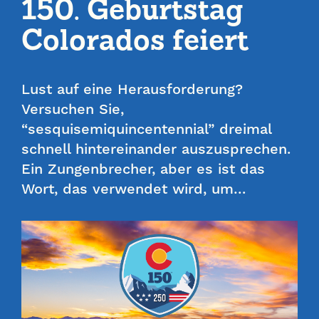
150. Geburtstag
Colorados feiert
Lust auf eine Herausforderung?
Versuchen Sie,
“sesquisemiquincentennial” dreimal
schnell hintereinander auszusprechen.
Ein Zungenbrecher, aber es ist das
Wort, das verwendet wird, um…