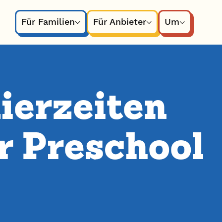
Für Familien
Für Anbieter
Um
erzeiten
r Preschool