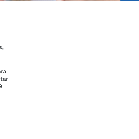
s,
ara
tar
9