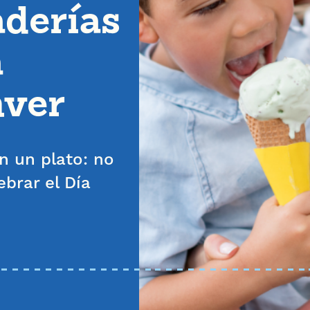
aderías
a
nver
n un plato: no
brar el Día