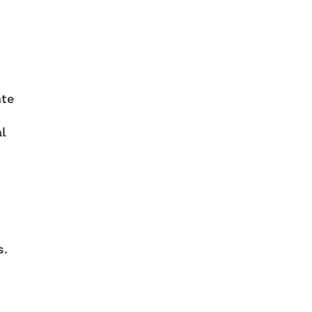
nte
l
s.