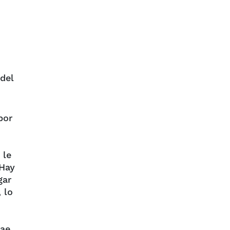
del
por
 le
 Hay
gar
 lo
rae