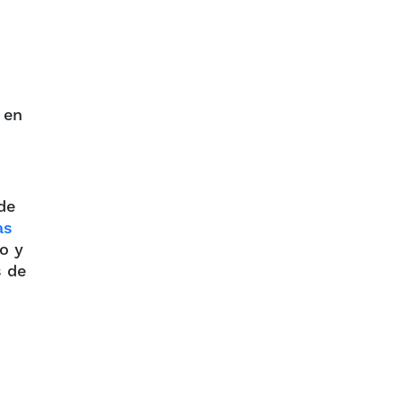
 en
de
as
o y
s de