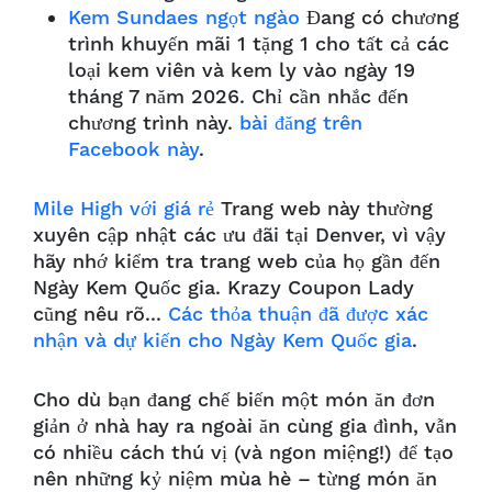
Kem Sundaes ngọt ngào
Đang có chương
trình khuyến mãi 1 tặng 1 cho tất cả các
loại kem viên và kem ly vào ngày 19
tháng 7 năm 2026. Chỉ cần nhắc đến
chương trình này.
bài đăng trên
Facebook này
.
Mile High với giá rẻ
Trang web này thường
xuyên cập nhật các ưu đãi tại Denver, vì vậy
hãy nhớ kiểm tra trang web của họ gần đến
Ngày Kem Quốc gia. Krazy Coupon Lady
cũng nêu rõ...
Các thỏa thuận đã được xác
nhận và dự kiến cho Ngày Kem Quốc gia
.
Cho dù bạn đang chế biến một món ăn đơn
giản ở nhà hay ra ngoài ăn cùng gia đình, vẫn
có nhiều cách thú vị (và ngon miệng!) để tạo
nên những kỷ niệm mùa hè – từng món ăn