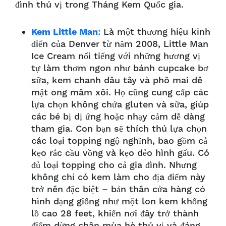
đình thú vị trong Tháng Kem Quốc gia.
Kem Little Man
: Là một thương hiệu kinh
điển của Denver từ năm 2008, Little Man
Ice Cream nổi tiếng với những hương vị
tự làm thơm ngon như bánh cupcake bơ
sữa, kem chanh dâu tây và phô mai dê
mật ong mâm xôi. Họ cũng cung cấp các
lựa chọn không chứa gluten và sữa, giúp
các bé bị dị ứng hoặc nhạy cảm dễ dàng
tham gia. Con bạn sẽ thích thú lựa chọn
các loại topping ngộ nghĩnh, bao gồm cả
kẹo rắc cầu vồng và kẹo dẻo hình gấu. Có
đủ loại topping cho cả gia đình.
Nhưng
không chỉ có kem làm cho địa điểm này
trở nên đặc biệt – bản thân cửa hàng có
hình dạng giống như một lon kem khổng
lồ cao 28 feet, khiến nơi đây trở thành
điểm dừng chân mùa hè thú vị và đáng