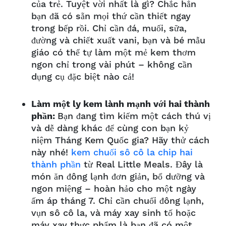
của trẻ.
Tuyệt vời nhất là gì? Chắc hẳn
bạn đã có sẵn mọi thứ cần thiết ngay
trong bếp rồi. Chỉ cần đá, muối, sữa,
đường và chiết xuất vani, bạn và bé mẫu
giáo có thể tự làm một mẻ kem thơm
ngon chỉ trong vài phút – không cần
dụng cụ đặc biệt nào cả!
Làm một ly kem lành mạnh với hai thành
phần:
Bạn đang tìm kiếm một cách thú vị
và dễ dàng khác để cùng con bạn kỷ
niệm Tháng Kem Quốc gia? Hãy thử cách
này nhé!
kem chuối sô cô la chip hai
thành phần
từ Real Little Meals. Đây là
món ăn đông lạnh đơn giản, bổ dưỡng và
ngon miệng – hoàn hảo cho một ngày
ấm áp tháng 7.
Chỉ cần chuối đông lạnh,
vụn sô cô la, và máy xay sinh tố hoặc
máy xay thực phẩm là bạn đã có một