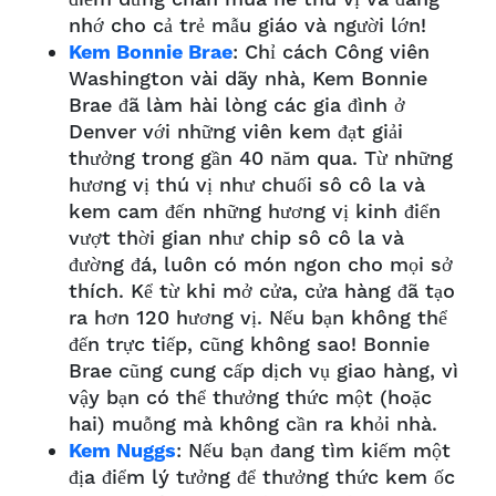
nhớ cho cả trẻ mẫu giáo và người lớn!
Kem Bonnie Brae
: Chỉ cách Công viên
Washington vài dãy nhà, Kem Bonnie
Brae đã làm hài lòng các gia đình ở
Denver với những viên kem đạt giải
thưởng trong gần 40 năm qua. Từ những
hương vị thú vị như chuối sô cô la và
kem cam đến những hương vị kinh điển
vượt thời gian như chip sô cô la và
đường đá, luôn có món ngon cho mọi sở
thích.
Kể từ khi mở cửa, cửa hàng đã tạo
ra hơn 120 hương vị. Nếu bạn không thể
đến trực tiếp, cũng không sao! Bonnie
Brae cũng cung cấp dịch vụ giao hàng, vì
vậy bạn có thể thưởng thức một (hoặc
hai) muỗng mà không cần ra khỏi nhà.
Kem Nuggs
: Nếu bạn đang tìm kiếm một
địa điểm lý tưởng để thưởng thức kem ốc