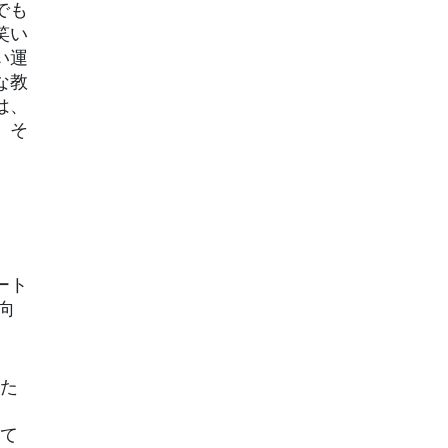
でも
笑い
い運
な教
は、
、そ
ート
向
せた
って