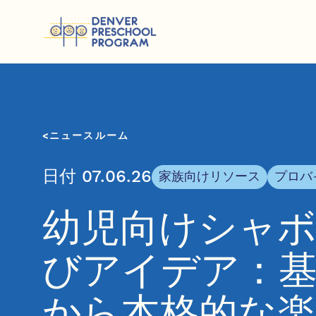
コンテンツにスキップ
ニュースルーム
日付 07.06.26
家族向けリソース
プロバ
幼児向けシャ
びアイデア：
から本格的な