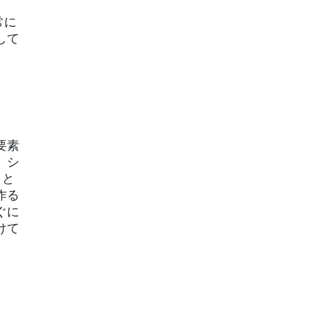
常に
して
要素
。シ
こと
作る
ぐに
けて