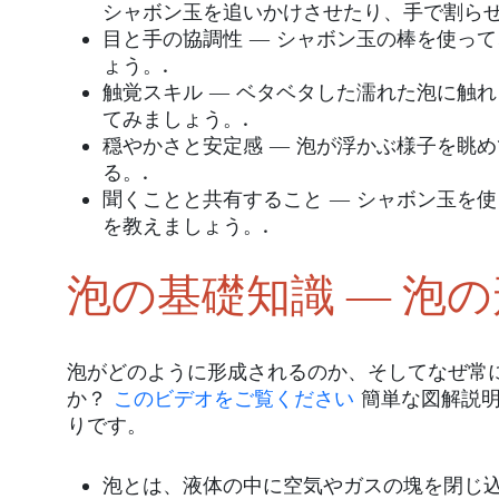
シャボン玉を追いかけさせたり、手で割ら
目と手の協調性 ― シャボン玉の棒を使っ
ょう。.
触覚スキル ― ベタベタした濡れた泡に触
てみましょう。.
穏やかさと安定感 ― 泡が浮かぶ様子を眺
る。.
聞くことと共有すること ― シャボン玉を
を教えましょう。.
泡の基礎知識 ― 泡
泡がどのように形成されるのか、そしてなぜ常
か？
このビデオをご覧ください
簡単な図解説明
りです。
泡とは、液体の中に空気やガスの塊を閉じ込