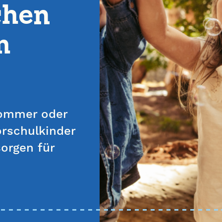
chen
m
Sommer oder
orschulkinder
orgen für