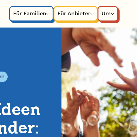
Für Familien
Für Anbieter
Um
en
Ideen
nder: