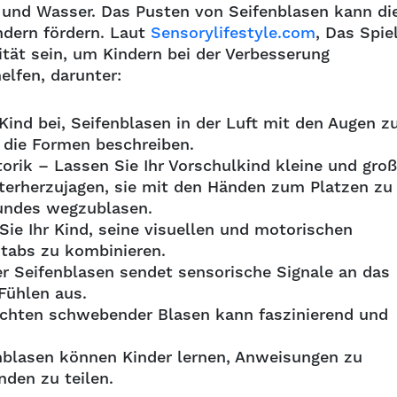
 und Wasser. Das Pusten von Seifenblasen kann di
ndern fördern. Laut
Sensorylifestyle.com
, Das Spie
ität sein, um Kindern bei der Verbesserung
elfen, darunter:
Kind bei, Seifenblasen in der Luft mit den Augen z
r die Formen beschreiben.
ik – Lassen Sie Ihr Vorschulkind kleine und gro
terherzujagen, sie mit den Händen zum Platzen zu
Mundes wegzublasen.
e Ihr Kind, seine visuellen und motorischen
nstabs zu kombinieren.
er Seifenblasen sendet sensorische Signale an das
 Fühlen aus.
chten schwebender Blasen kann faszinierend und
enblasen können Kinder lernen, Anweisungen zu
nden zu teilen.