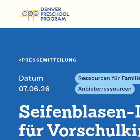
Zum Inhalt springen
PRESSEMITTEILUNG
Datum
Ressourcen für Famili
07.06.26
Anbieterressourcen
Seifenblasen-
für Vorschulki