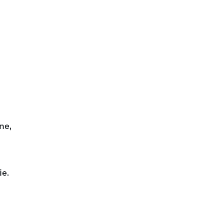
ne,
ie.
d