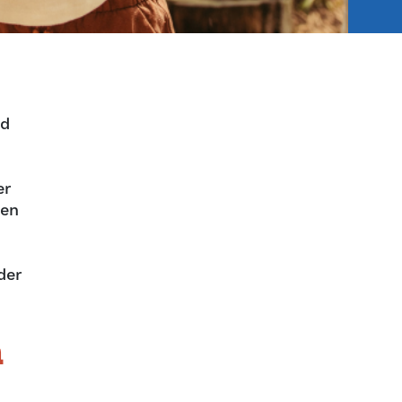
nd
er
een
der
n