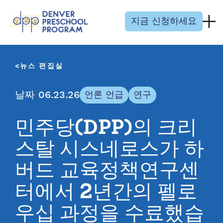
콘텐츠 건너뛰기
지금 신청하세요
뉴스 편집실
날짜 06.23.26
언론 언급
연구
민주당(DPP)의 크리
스탈 시스네로스가 하
버드 교육정책연구센
터에서 2년간의 펠로
우십 과정을 수료했습