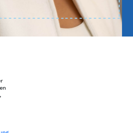
r
nen
,
ung