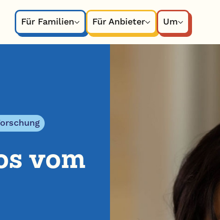
Für Familien
Für Anbieter
Um
Forschung
ros vom