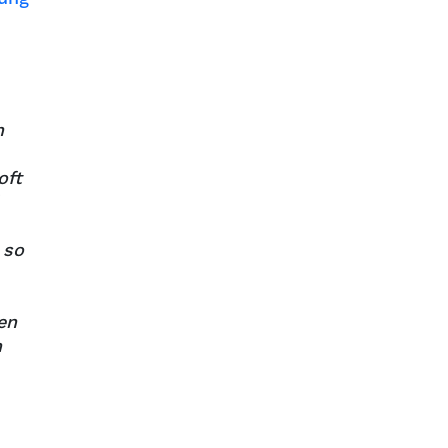
n
oft
 so
en
n