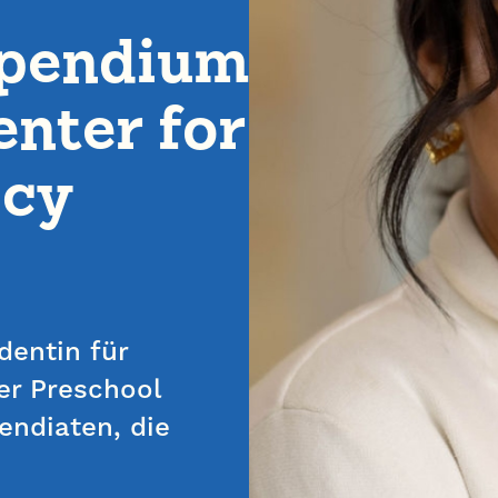
ipendium
nter for
icy
identin für
er Preschool
endiaten, die