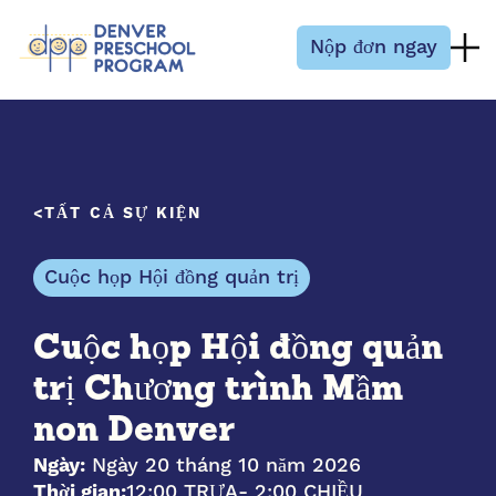
Bỏ qua nội dung
Nộp đơn ngay
TẤT CẢ SỰ KIỆN
Cuộc họp Hội đồng quản trị
Cuộc họp Hội đồng quản
trị Chương trình Mầm
non Denver
Ngày:
Ngày 20 tháng 10 năm 2026
Thời gian:
12:00 TRƯA
- 2:00 CHIỀU