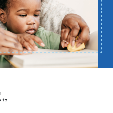
i
o to