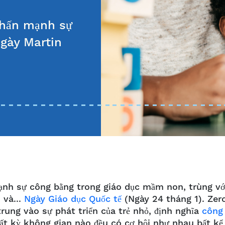
 nhấn mạnh sự
Ngày Martin
mạnh sự công bằng trong giáo dục mầm non, trùng vớ
 và...
Ngày Giáo dục Quốc tế
(Ngày 24 tháng 1). Zer
rung vào sự phát triển của trẻ nhỏ, định nghĩa
công
bất kỳ không gian nào đều có cơ hội như nhau bất kể