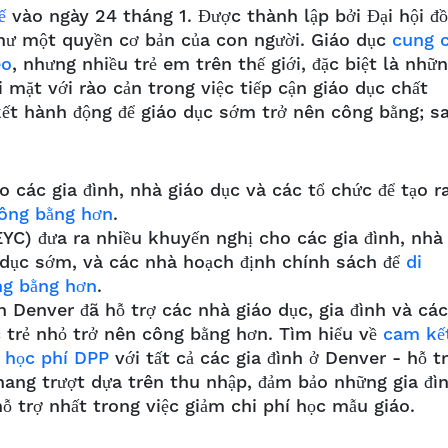
ế
vào ngày 24 tháng 1. Được thành lập bởi Đại hội đ
như một quyền cơ bản của con người. Giáo dục
cung 
èo
, nhưng nhiều trẻ em trên thế giới, đặc biệt là nhữ
i mặt với rào cản trong việc tiếp cận giáo dục chất
kết hành động để giáo dục sớm trở nên công bằng; s
 các gia đình, nhà giáo dục và các tổ chức để tạo r
công bằng hơn
.
EYC) đưa ra nhiều khuyến nghị cho các gia đình, nhà
o dục sớm, và các nhà hoạch định chính sách để
di
ng bằng hơn
.
Denver đã hỗ trợ các nhà giáo dục, gia đình và các
c trẻ nhỏ trở nên công bằng hơn. Tìm hiểu về
cam kế
ợ học phí DPP
với tất cả các gia đình ở Denver - hỗ t
hang trượt dựa trên thu nhập, đảm bảo những gia đì
hỗ trợ nhất trong việc giảm chi phí học mẫu giáo.