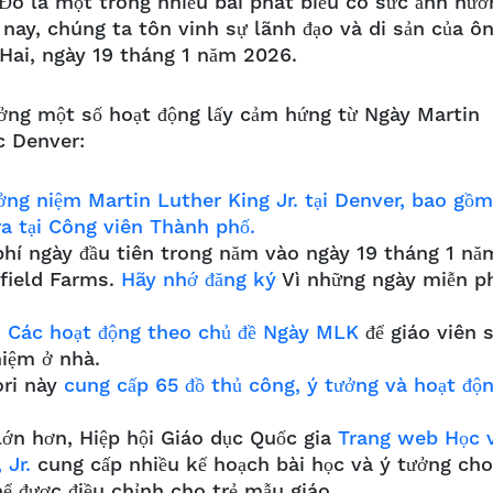
Đó là một trong nhiều bài phát biểu có sức ảnh hưở
ay, chúng ta tôn vinh sự lãnh đạo và di sản của ô
ứ Hai, ngày 19 tháng 1 năm 2026.
ưởng một số hoạt động lấy cảm hứng từ Ngày Martin
c Denver:
ởng niệm Martin Luther King Jr. tại Denver, bao gồm
ra tại Công viên Thành phố.
hí ngày đầu tiên trong năm vào ngày 19 tháng 1 nă
tfield Farms.
Hãy nhớ đăng ký
Vì những ngày miễn p
o
Các hoạt động theo chủ đề Ngày MLK
để giáo viên 
hiệm ở nhà.
ori này
cung cấp 65 đồ thủ công, ý tưởng và hoạt độ
lớn hơn, Hiệp hội Giáo dục Quốc gia
Trang web Học 
 Jr.
cung cấp nhiều kế hoạch bài học và ý tưởng cho
hể được điều chỉnh cho trẻ mẫu giáo.