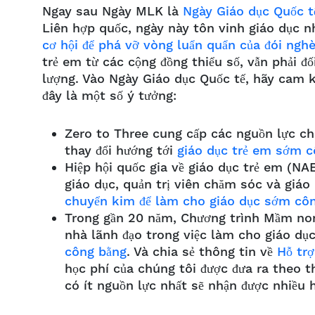
Ngay sau Ngày MLK là
Ngày Giáo dục Quốc t
Liên hợp quốc, ngày này tôn vinh giáo dục 
cơ hội để phá vỡ vòng luẩn quẩn của đói ngh
trẻ em từ các cộng đồng thiểu số, vẫn phải đố
lượng. Vào Ngày Giáo dục Quốc tế, hãy cam 
đây là một số ý tưởng:
Zero to Three cung cấp các nguồn lực cho
thay đổi hướng tới
giáo dục trẻ em sớm 
Hiệp hội quốc gia về giáo dục trẻ em (NA
giáo dục, quản trị viên chăm sóc và giá
chuyển kim để làm cho giáo dục sớm cô
Trong gần 20 năm, Chương trình Mầm non 
nhà lãnh đạo trong việc làm cho giáo dụ
công bằng
. Và chia sẻ thông tin về
Hỗ tr
học phí của chúng tôi được đưa ra theo t
có ít nguồn lực nhất sẽ nhận được nhiều 