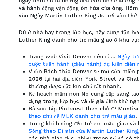
ngày hôm đó là những đứa con nhỏ của ông. 
và hành động vận động ôn hòa của ông. Hôm n
vào Ngày Martin Luther King Jr., rơi vào th
Dù ở nhà hay trong lớp học, hãy cùng tận h
Luther King dành cho trẻ mẫu giáo ở khu vự
Trang web Visit Denver nêu rõ...
Ngày tư
cuộc tuần hành (diễu hành) dự kiến diễn 
Vườn Bách thảo Denver sẽ mở cửa miễn p
2026 tại hai địa điểm York Street và Cha
thường được đặt kín chỗ rất nhanh.
Kế hoạch mầm non Nó cung cấp sáng tạ
dụng trong lớp học và để gia đình thử ng
Bộ sưu tập Pinterest theo chủ đề Montis
theo chủ đề MLK dành cho trẻ mẫu giáo
.
Trong khi hướng đến trẻ em mẫu giáo và 
Sống theo Di sản của Martin Luther King,
các nhà giáo dục, nhiều trong số đó có t