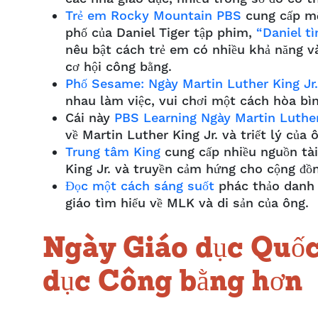
Trẻ em Rocky Mountain PBS
cung cấp một
phố của Daniel Tiger
tập phim,
“Daniel tì
nêu bật cách trẻ em có nhiều khả năng 
cơ hội công bằng.
Phố Sesame: Ngày Martin Luther King Jr.
nhau làm việc, vui chơi một cách hòa bì
Cái này
PBS Learning Ngày Martin Luther
về Martin Luther King Jr. và triết lý củ
Trung tâm King
cung cấp nhiều nguồn tài
King Jr. và truyền cảm hứng cho cộng đồ
Đọc một cách sáng suốt
phác thảo danh 
giáo tìm hiểu về MLK và di sản của ông.
Ngày Giáo dục Quốc
dục Công bằng hơn