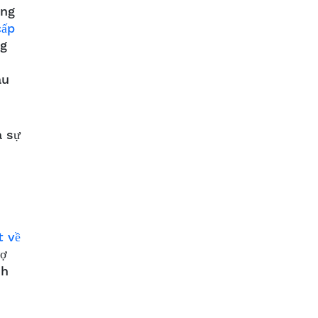
ồng
cấp
ng
au
a sự
t về
rợ
nh