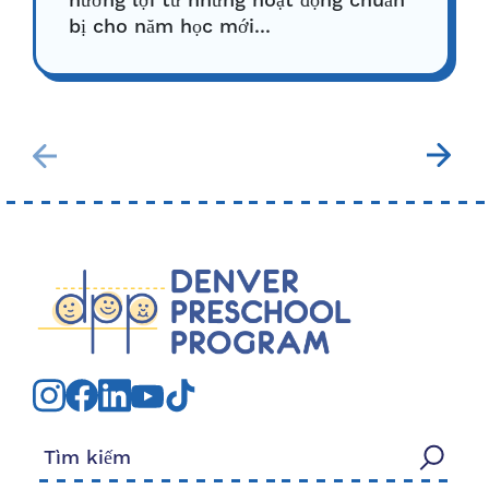
hưởng lợi từ những hoạt động chuẩn
bị cho năm học mới...
Tìm kiếm: