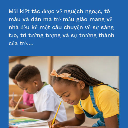
Mỗi kiệt tác được vẽ nguệch ngoạc, tô
màu và dán mà trẻ mẫu giáo mang về
nhà đều kể một câu chuyện về sự sáng
tạo, trí tưởng tượng và sự trưởng thành
của trẻ….