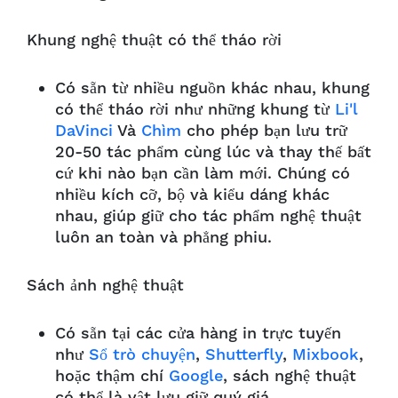
Khung nghệ thuật có thể tháo rời
Có sẵn từ nhiều nguồn khác nhau, khung
có thể tháo rời như những khung từ
Li'l
DaVinci
Và
Chìm
cho phép bạn lưu trữ
20-50 tác phẩm cùng lúc và thay thế bất
cứ khi nào bạn cần làm mới. Chúng có
nhiều kích cỡ, bộ và kiểu dáng khác
nhau, giúp giữ cho tác phẩm nghệ thuật
luôn an toàn và phẳng phiu.
Sách ảnh nghệ thuật
Có sẵn tại các cửa hàng in trực tuyến
như
Sổ trò chuyện
,
Shutterfly
,
Mixbook
,
hoặc thậm chí
Google
, sách nghệ thuật
có thể là vật lưu giữ quý giá.