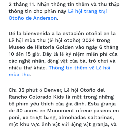
2 tháng 11. Nhận thông tin thêm và thu thập
thông tin cho phần này
Lễ hội trang trại
Otoño de Anderson
.
Dé la bienvenida a la estación otoñal en la
Lễ hội mùa thu (lễ hội otoño) 2024 trong
Museo de Historia Golden vào ngày 6 tháng
10 đến 15 giờ. Đây là lễ kỷ niệm miễn phí của
các nghệ nhân, động vật của bà, trò chơi và
nhiều thứ khác.
Thông tin thêm về Lễ hội
mùa thu
.
Chỉ 35 phút ở Denver, Lễ hội Otoño del
Rancho Colorado Kids là một trong những
bộ phim yêu thích của gia đình. Esta granja
de 40 acres en Monument ofrece paseos en
poni, xe trượt băng, almohadas saltarinas,
một khu vực linh vật với động vật granja, và