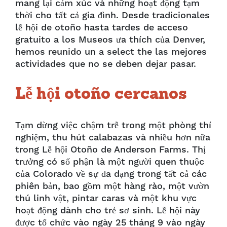
mang lại cảm xúc và những hoạt động tạm
thời cho tất cả gia đình. Desde tradicionales
lễ hội de otoño hasta tardes de acceso
gratuito a los Museos ưa thích của Denver,
hemos reunido un a select the las mejores
actividades que no se deben dejar pasar.
Lễ hội otoño cercanos
Tạm dừng việc chậm trễ trong một phòng thí
nghiệm, thu hút calabazas và nhiều hơn nữa
trong Lễ hội Otoño de Anderson Farms. Thị
trưởng có số phận là một người quen thuộc
của Colorado về sự đa dạng trong tất cả các
phiên bản, bao gồm một hàng rào, một vườn
thú linh vật, pintar caras và một khu vực
hoạt động dành cho trẻ sơ sinh. Lễ hội này
được tổ chức vào ngày 25 tháng 9 vào ngày