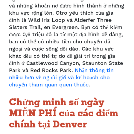
và những khoản nợ được hình thành ở những
khu vực rộng lớn. Otro yêu thích của gia
đình là Wild Iris Loop và Alderfer Three
Sisters Trail, en Evergreen. Bạn có thể kiếm
được 0,6 triệu đô la từ một địa hình dễ dàng,
bạn có thể có nhiều tiền cho chuyến dã
ngoại và cuộc sống dồi dào. Các khu vực
khác đều có thể tự do để giải trí trong gia
đình ở Castlewood Canyon, Staunton State
Park và Red Rocks Park.
Nhận thông tin
nhiều hơn về người gửi và kế hoạch cho
chuyến tham quan quen thuộc
.
Chứng minh số ngày
MIỄN PHÍ của các điểm
chính tại Denver