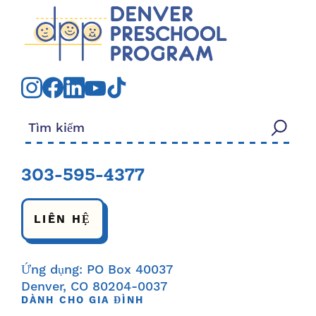
Tìm kiếm:
303-595-4377
LIÊN HỆ
Ứng dụng: PO Box 40037
Denver, CO 80204-0037
DÀNH CHO GIA ĐÌNH