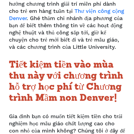
hưởng chương trình giải trí miễn phí dành
cho trẻ em hàng tuần tại
Thư viện công cộng
Denver
. Ghé thăm chi nhánh địa phương của
bạn để biết thêm thông tin về các hoạt động
nghệ thuật và thủ công sắp tới, giờ kể
chuyện cho trẻ mới biết đi và trẻ mẫu giáo,
và các chương trình của Little University.
Tiết kiệm tiền vào mùa
thu này với chương trình
hỗ trợ học phí từ Chương
trình Mầm non Denver!
Gia đình bạn có muốn tiết kiệm tiền cho trải
nghiệm học mẫu giáo chất lượng cao cho
con nhỏ của mình không? Chúng tôi ở đây để