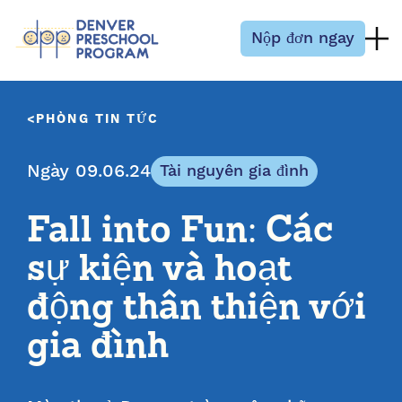
Bỏ qua nội dung
Nộp đơn ngay
PHÒNG TIN TỨC
Ngày 09.06.24
Tài nguyên gia đình
Fall into Fun: Các
sự kiện và hoạt
động thân thiện với
gia đình