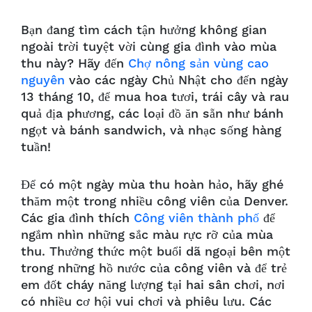
Bạn đang tìm cách tận hưởng không gian
ngoài trời tuyệt vời cùng gia đình vào mùa
thu này? Hãy đến
Chợ nông sản vùng cao
nguyên
vào các ngày Chủ Nhật cho đến ngày
13 tháng 10, để mua hoa tươi, trái cây và rau
quả địa phương, các loại đồ ăn sẵn như bánh
ngọt và bánh sandwich, và nhạc sống hàng
tuần!
Để có một ngày mùa thu hoàn hảo, hãy ghé
thăm một trong nhiều công viên của Denver.
Các gia đình thích
Công viên thành phố
để
ngắm nhìn những sắc màu rực rỡ của mùa
thu. Thưởng thức một buổi dã ngoại bên một
trong những hồ nước của công viên và để trẻ
em đốt cháy năng lượng tại hai sân chơi, nơi
có nhiều cơ hội vui chơi và phiêu lưu. Các