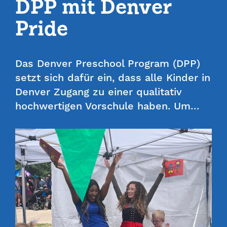
DPP mit Denver
Pride
Das Denver Preschool Program (DPP)
setzt sich dafür ein, dass alle Kinder in
Denver Zugang zu einer qualitativ
hochwertigen Vorschule haben. Um…