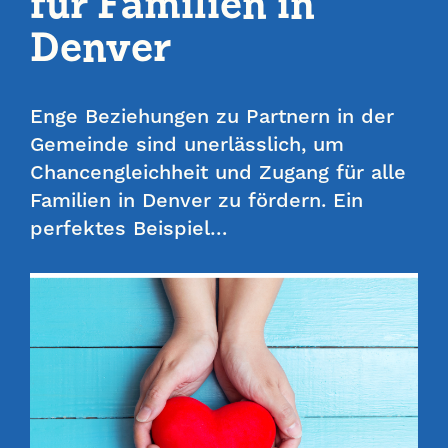
für Familien in
Denver
Enge Beziehungen zu Partnern in der
Gemeinde sind unerlässlich, um
Chancengleichheit und Zugang für alle
Familien in Denver zu fördern. Ein
perfektes Beispiel…