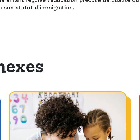
enfant reçoive l’éducation précoce de qualité qu’
u son statut d’immigration.
nexes