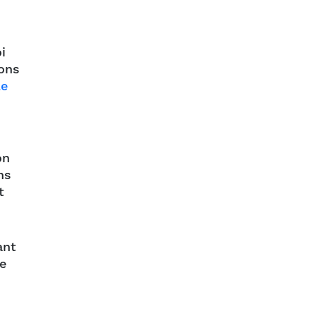
i
ions
le
on
ns
t
ant
e