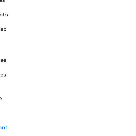
es
nts
s
vec
ces
des
e
ant