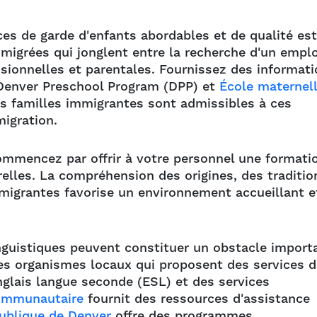
es de garde d'enfants abordables et de qualité est
migrées qui jonglent entre la recherche d'un emplo
ssionnelles et parentales. Fournissez des informat
 Denver Preschool Program (DPP) et
École maternel
s familles immigrantes sont admissibles à ces
igration.
mmencez par offrir à votre personnel une formati
lles. La compréhension des origines, des traditio
mmigrantes favorise un environnement accueillant e
inguistiques peuvent constituer un obstacle import
es organismes locaux qui proposent des services d
anglais langue seconde (ESL) et des services
communautaire
fournit des ressources d'assistance
ublique de Denver
offre des programmes