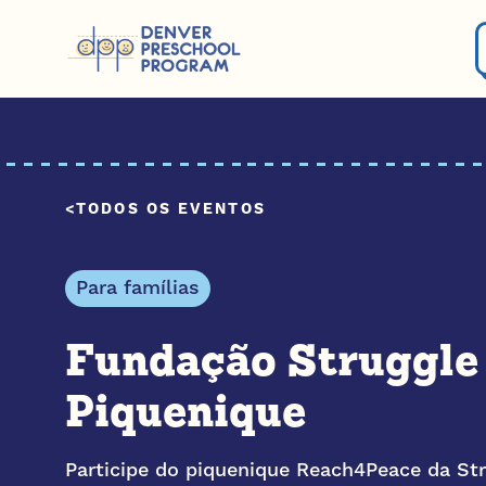
Pular para o conteúdo
TODOS OS EVENTOS
Para famílias
Fundação Struggle
Piquenique
Participe do piquenique Reach4Peace da Str