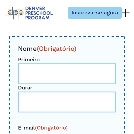
Pular para o conteúdo
Inscreva-se agora
Nome
(Obrigatório)
Primeiro
Durar
E-mail
(Obrigatório)