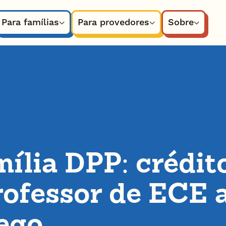
Para famílias
Para provedores
Sobre
mília DPP: crédit
ofessor de ECE 
ego