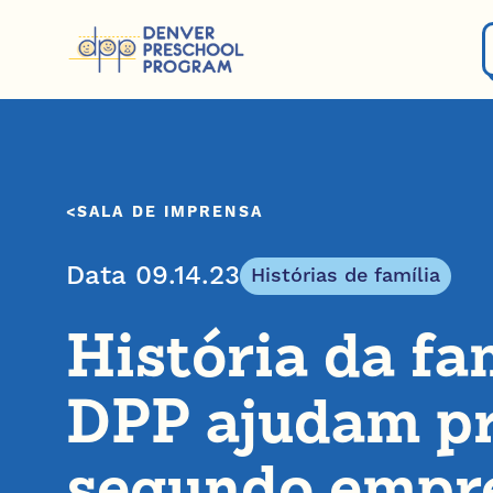
Pular para o conteúdo
SALA DE IMPRENSA
Data 09.14.23
Histórias de família
História da fa
DPP ajudam pr
segundo empr