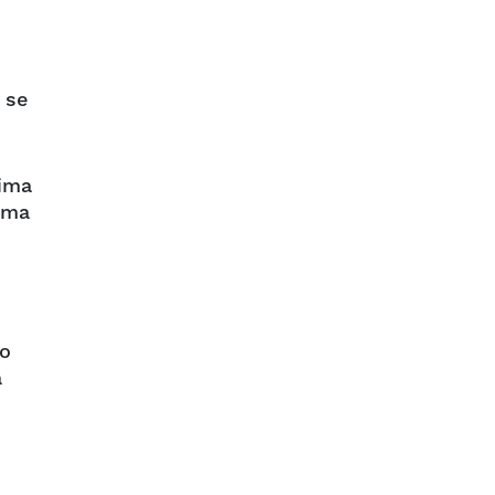
 se
tima
uma
 o
a