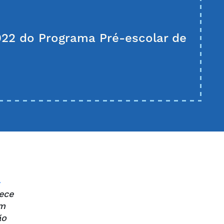
022 do Programa Pré-escolar de
-
ece
em
ão