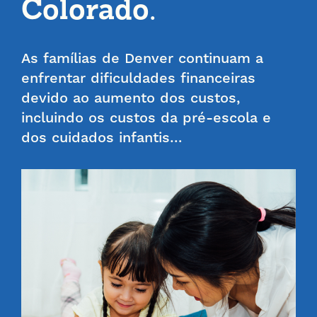
Colorado.
As famílias de Denver continuam a
enfrentar dificuldades financeiras
devido ao aumento dos custos,
incluindo os custos da pré-escola e
dos cuidados infantis…