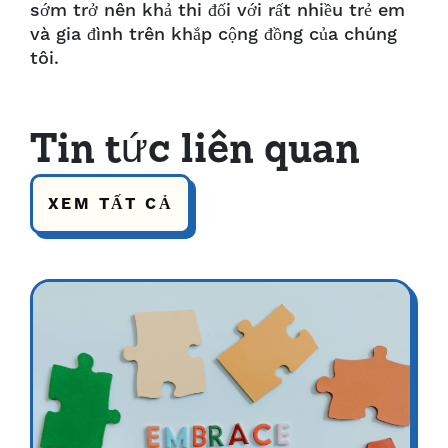
sớm trở nên khả thi đối với rất nhiều trẻ em
và gia đình trên khắp cộng đồng của chúng
tôi.
Tin tức liên quan
XEM TẤT CẢ