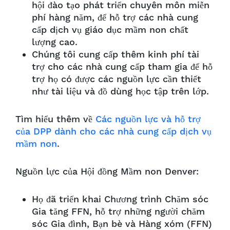
hội đào tạo phát triển chuyên môn miễn
phí hàng năm, để hỗ trợ các nhà cung
cấp dịch vụ giáo dục mầm non chất
lượng cao.
Chúng tôi cung cấp thêm kinh phí tài
trợ cho các nhà cung cấp tham gia để hỗ
trợ họ có được các nguồn lực cần thiết
như tài liệu và đồ dùng học tập trên lớp.
Tìm hiểu thêm về
Các nguồn lực và hỗ trợ
của DPP dành cho các nhà cung cấp dịch vụ
mầm non
.
Nguồn lực của Hội đồng Mầm non Denver:
Họ đã triển khai Chương trình Chăm sóc
Gia tăng FFN, hỗ trợ những người chăm
sóc Gia đình, Bạn bè và Hàng xóm (FFN)