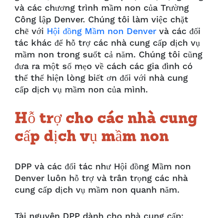
và các chương trình mầm non của Trường
Công lập Denver. Chúng tôi làm việc chặt
chẽ với
Hội đồng Mầm non Denver
và các đối
tác khác để hỗ trợ các nhà cung cấp dịch vụ
mầm non trong suốt cả năm. Chúng tôi cũng
đưa ra một số mẹo về cách các gia đình có
thể thể hiện lòng biết ơn đối với nhà cung
cấp dịch vụ mầm non của mình.
Hỗ trợ cho các nhà cung
cấp dịch vụ mầm non
DPP và các đối tác như Hội đồng Mầm non
Denver luôn hỗ trợ và trân trọng các nhà
cung cấp dịch vụ mầm non quanh năm.
Tài nguyên DPP dành cho nhà cung cấp: