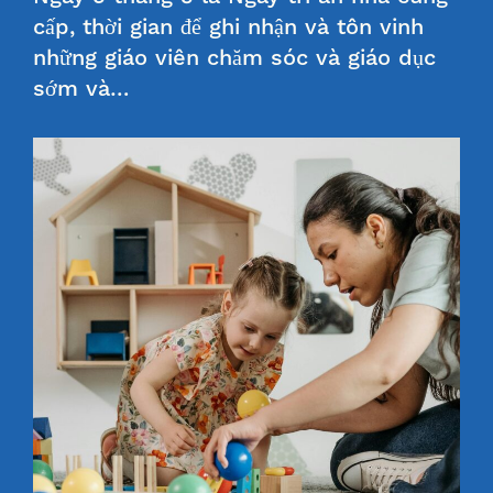
cấp, thời gian để ghi nhận và tôn vinh
những giáo viên chăm sóc và giáo dục
sớm và…