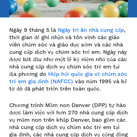
Ngày 9 tháng 5 là
Ngày tri ân nhà cung cấp
,
thời gian để ghi nhận và tôn vinh các giáo
viên chăm sóc và giáo dục sớm và các nhà
cung cấp dịch vụ chăm sóc trẻ em. Ngày này
được bắt đầu như một lễ kỷ niệm nhỏ của các
nhà cung cấp dịch vụ chăm sóc trẻ em tại
địa phương do
Hiệp hội quốc gia về chăm sóc
trẻ em gia đình (NAFCC)
vào năm 1995 và kể
từ đó đã phát triển trên toàn quốc.
Chương trình Mầm non Denver (DPP) tự hào
được làm việc với hơn 270 nhà cung cấp dịch
vụ mầm non trên khắp Denver, bao gồm các
nhà cung cấp dịch vụ chăm sóc trẻ em tại
gia đình, các nhà cung cấp dịch vụ cộng đồng