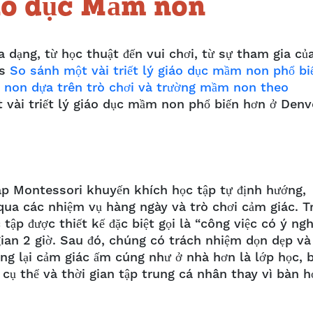
iáo dục Mầm non
a dạng, từ học thuật đến vui chơi, từ sự tham gia củ
ds
So sánh một vài triết lý giáo dục mầm non phổ bi
 non dựa trên trò chơi và trường mầm non theo
 vài triết lý giáo dục mầm non phổ biến hơn ở Denv
p Montessori khuyến khích học tập tự định hướng,
qua các nhiệm vụ hàng ngày và trò chơi cảm giác. T
tập được thiết kế đặc biệt gọi là “công việc có ý ngh
an 2 giờ. Sau đó, chúng có trách nhiệm dọn dẹp và
ng lại cảm giác ấm cúng như ở nhà hơn là lớp học, 
ụ thể và thời gian tập trung cá nhân thay vì bàn h