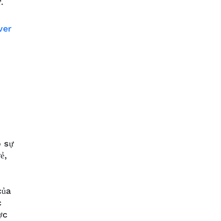
ữ.
ver
ó sự
ẻ,
của
c
ợc