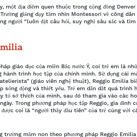
y, một địa điểm quen thuộc trong cộng đồng Denver
 Trường giảng dạy tầm nhìn Montessori về công dân
ng người “luôn đặt câu hỏi, suy nghĩ sâu sắc và tìm
Emilia
háp giáo dục của miền Bắc nước Ý, coi trẻ em là nh
g hành trình học tập của chính mình. Sử dụng cái m
atelierista” (giáo viên nghệ thuật), Reggio Emilia bi
 sống động và thiết yếu. Trẻ em dẫn dắt quá trình 
ày tỏ sở thích của mình, sau đó tham gia vào các ho
 ngày. Trong phương pháp học tập Reggio, gia đình c
 được coi là “người thầy đầu tiên” của trẻ cùng với c
g trường mầm non theo phương pháp Reggio Emilia