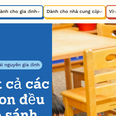
ành cho gia đình
Dành cho nhà cung cấp
Về
ài nguyên gia đình
 cả các
on đều
o sánh