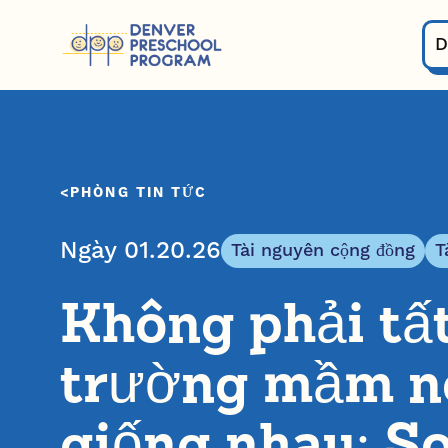
Bỏ qua nội dung
D
PHÒNG TIN TỨC
Ngày 01.20.26
Tài nguyên cộng đồng
T
Không phải tất
trường mầm n
giống nhau: S