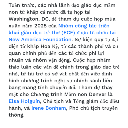
Tuần trước, các nhà lãnh đạo giáo dục mầm
non từ khắp cả nước đã tụ họp tại
Washington, DC, để tham dự cuộc họp mùa
xuân năm 2025 của
Nhóm công tác triển
khai giáo dục trẻ thơ (ECE) được tổ chức tại
New America Foundation
. Sự kiện quy tụ đại
diện từ khắp Hoa Kỳ, từ các thành phố và cơ
quan chính phủ đến các tổ chức phi lợi
nhuận và nhóm vận động. Cuộc họp nhằm
thảo luận các vấn đề chính trong giáo dục trẻ
nhỏ, từ tài trợ cơ sở vật chất đến việc định
hình chương trình nghị sự chính sách liên
bang mang tính chuyển đổi. Tham dự thay
mặt cho Chương trình Mầm non Denver là
Elsa Holguín
, Chủ tịch và Tổng giám đốc điều
hành, và
Irene Bonham
, Phó chủ tịch truyền
thông.