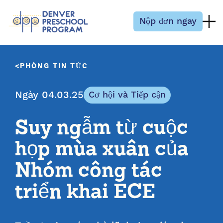
Bỏ qua nội dung
Nộp đơn ngay
PHÒNG TIN TỨC
Ngày 04.03.25
Cơ hội và Tiếp cận
Suy ngẫm từ cuộc
họp mùa xuân của
Nhóm công tác
triển khai ECE